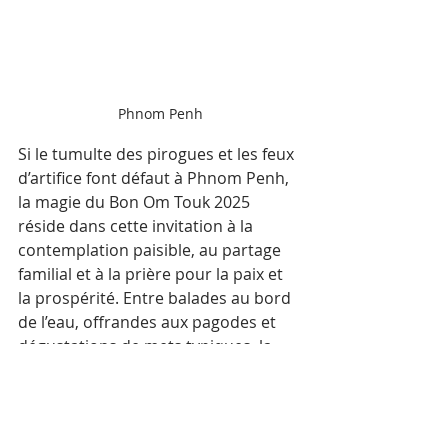
Phnom Penh
Si le tumulte des pirogues et les feux 
d’artifice font défaut à Phnom Penh, 
la magie du Bon Om Touk 2025 
réside dans cette invitation à la 
contemplation paisible, au partage 
familial et à la prière pour la paix et 
la prospérité. Entre balades au bord 
de l’eau, offrandes aux pagodes et 
dégustations de mets typiques, la 
capitale vit à un rythme plus doux, 
rappelant l’essence même de cette 
célébration : honorer l’eau, source 
de vie et de lien entre les 