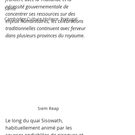
nécessité gouvernementale de 
Santé
concentrer ses ressources sur des 
Cambodge,Culture,Histoire, Portugal
enjeux humanitaires, les célébrations 
traditionnelles continuent avec ferveur 
dans plusieurs provinces du royaume.
Siem Reap
Le long du quai Sisowath﻿, 
habituellement animé par les 