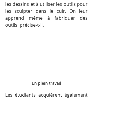
les dessins et à utiliser les outils pour 
les sculpter dans le cuir. On leur 
apprend même à fabriquer des 
outils, précise-t-il.
En plein travail
Les étudiants acquièrent également 
des compétences commerciales afin 
de pouvoir gérer leur propre 
entreprise. Ils suivent aussi des cours 
d’anglais et de chinois pour qu’ils 
puissent s’adapter ӑ une clientèle 