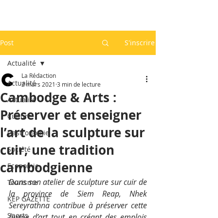
Post
S'inscrire
Actualité
La Rédaction
Actualité
2 mars 2021
3 min de lecture
Cambodge & Arts :
Actualité
Préserver et enseigner
Culture
l’art de la sculpture sur
Gastronomie
cuir, une tradition
Société
cambodgienne
Economie
Dans son atelier de sculpture sur cuir de 
Tourisme
la province de Siem Reap, Nhek 
KEP GAZETTE
Sereyrathna contribue à préserver cette 
Sports
forme d’art tout en créant des emplois 