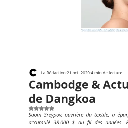
La Rédaction
21 oct. 2020
4 min de lecture
Cambodge & Actual
de Dangkoa
Noté NaN étoiles sur 5.
Saom Sreypov, ouvrière du textile, a épar
accumulé 38 000 $ au fil des années. El