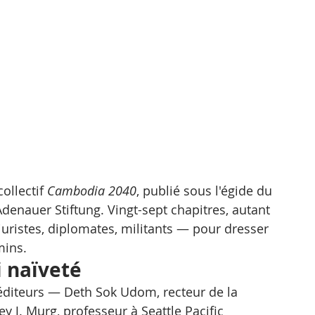
ollectif 
Cambodia 2040
, publié sous l'égide du 
denauer Stiftung. Vingt-sept chapitres, autant 
ristes, diplomates, militants — pour dresser 
mins.
i naïveté
 éditeurs — Deth Sok Udom, recteur de la 
y J. Murg, professeur à Seattle Pacific 