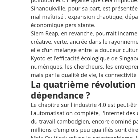
pollution et d'inégalité que cela implique.
Sihanoukville, pour sa part, est présen
mal maîtrisé : expansion chaotique, dépar
économique persistante.
Siem Reap, en revanche, pourrait incarner u
créative, verte, ancrée dans le rayonneme
elle d'un mélange entre la douceur culture
Kyoto et l'efficacité écologique de Singap
numériques, les chercheurs, les entrepre
mais par la qualité de vie, la connectivité
La quatrième révolution i
dépendance ?
Le chapitre sur l'industrie 4.0 est peut-être
l'automatisation complète, l'internet des
du travail cambodgien, encore dominé par l
millions d'emplois peu qualifiés sont di