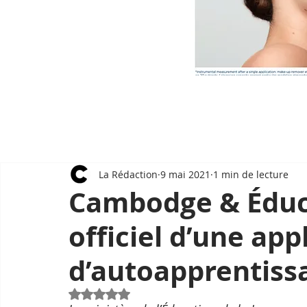
La Rédaction
9 mai 2021
1 min de lecture
Cambodge & Éduc
officiel d’une app
d’autoapprentiss
Noté NaN étoiles sur 5.