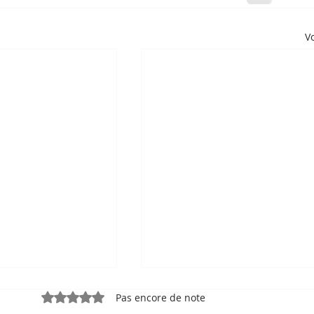
Vo
Noté 0 étoile sur 5.
Pas encore de note