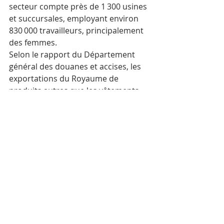
secteur compte près de 1 300 usines 
et succursales, employant environ 
830 000 travailleurs, principalement 
des femmes.
Selon le rapport du Département 
général des douanes et accises, les 
exportations du Royaume de 
produits autres que les vêtements, 
tels que les composants 
électroniques, les câbles, bicyclettes, 
pièces automobiles et autres 
produits, se sont élevées à 
4,18 milliards de dollars, soit une 
hausse de 23,9 % en glissement 
annuel.
Les produits agricoles ont également 
enregistré une hausse de 5,8 % des 
exportations pour une valeur de 
2,22 milliards de dollars. Les 