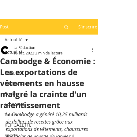
Post
S'inscrire
Actualité
La Rédaction
Actualité
16 oct. 2022
2 min de lecture
Cambodge & Économie :
Actualité
Les exportations de
Culture
vêtements en hausse
Gastronomie
malgré la crainte d'un
Société
ralentissement
Economie
Le Cambodge a généré 10,25 milliards 
Tourisme
de dollars de recettes grâce aux 
KEP GAZETTE
exportations de vêtements, chaussures 
Sports
et articles de voyage de janvier à 