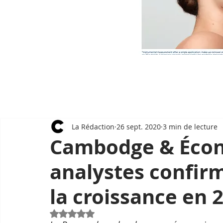
La Rédaction
26 sept. 2020
3 min de lecture
Cambodge & Écon
analystes confir
la croissance en 
Noté NaN étoiles sur 5.