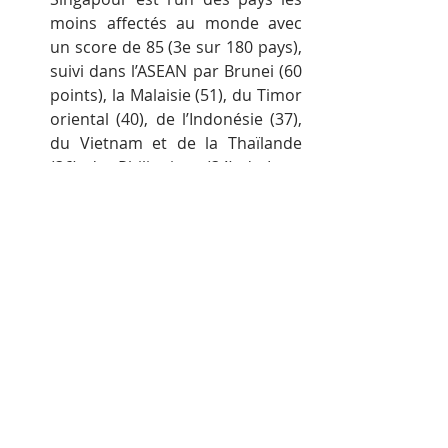
moins affectés au monde avec 
un score de 85 (3e sur 180 pays), 
suivi dans l’ASEAN par Brunei (60 
points), la Malaisie (51), du Timor 
oriental (40), de l’Indonésie (37), 
du Vietnam et de la Thaïlande 
(36), des Philippines (34), du Laos 
(29), de la Birmanie (28) et du 
Cambodge (21). L’ONG souligne 
une amélioration significative de 
l’indice de corruption en 
Birmanie (+13 points depuis 
2012) ainsi qu’au Timor oriental 
(+10 points depuis 2013).
Le FMI revoit à la baisse les 
prévisions de croissance de 
l’ASEAN-5 pour 2021 à 5,2 %
après la mise à jour de janvier du 