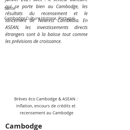
qui se porte bien au Cambodge, les 
Santé
résultats du recensement et le 
Cambodge,Culture,Histoire, Portugal
lancement de Newrest Cambodia. En 
ASEAN, les investissements directs 
étrangers sont à la baisse tout comme 
les prévisions de croissance.
Brèves éco Cambodge & ASEAN : 
Inflation, encours de crédits et 
recensement au Cambodge
Cambodge