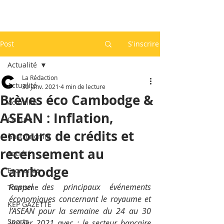
Post
S'inscrire
Actualité
La Rédaction
Actualité
30 janv. 2021
4 min de lecture
Brèves éco Cambodge &
Actualité
ASEAN : Inflation,
Culture
encours de crédits et
Gastronomie
recensement au
Société
Cambodge
Economie
Rappel des principaux événements 
Tourisme
économiques concernant le royaume et 
KEP GAZETTE
l’ASEAN pour la semaine du 24 au 30 
Sports
janvier 2021 avec : le secteur bancaire 