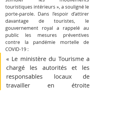
touristiques intérieurs », a souligné le 
porte-parole. Dans l’espoir d’attirer 
davantage de touristes, le 
gouvernement royal a rappelé au 
public les mesures préventives 
contre la pandémie mortelle de 
COVID-19 :
« Le ministère du Tourisme a 
chargé les autorités et les 
responsables locaux de 
travailler en étroite 
collaboration avec le secteur 
privé pour mettre en œuvre 
les mesures de prévention du 
ministère de la Santé dans les 
pagodes et les sites 