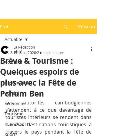
Post
S'inscrire
Actualité
La Rédaction
Actualité
17 sept. 2020
2 min de lecture
Brève & Tourisme :
Actualité
Quelques espoirs de
Culture
plus avec la Fête de
Gastronomie
Pchum Ben
Société
Les autorités cambodgiennes 
Economie
s’attendent à ce que davantage de 
Tourisme
touristes intérieurs se rendent dans 
KEP GAZETTE
diverses destinations touristiques à 
travers le pays pendant la Fête de 
Sports