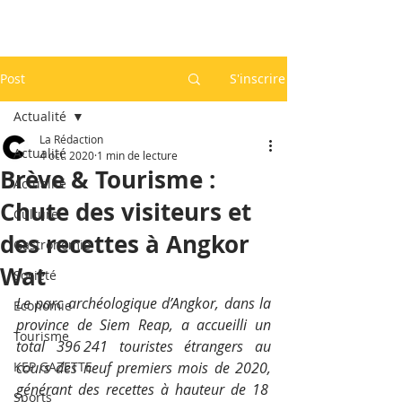
Post
S'inscrire
Actualité
La Rédaction
Actualité
4 oct. 2020
1 min de lecture
Brève & Tourisme :
Actualité
Chute des visiteurs et
Culture
des recettes à Angkor
Gastronomie
Wat
Société
Le parc archéologique d’Angkor, dans la 
Economie
province de Siem Reap, a accueilli un 
Tourisme
total 396 241 touristes étrangers au 
KEP GAZETTE
cours des neuf premiers mois de 2020, 
générant des recettes à hauteur de 18 
Sports