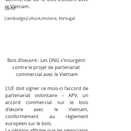
le Vietnam.
Santé
Cambodge,Culture,Histoire, Portugal
Bois d’oeuvre : Les ONG s’insurgent 
contre le projet de partenariat 
commercial avec le Vietnam
L’UE doit signer ce mois-ci l’accord de 
partenariat volontaire – APV, un 
accord commercial sur le bois 
d’œuvre avec le Vietnam, 
conformément au règlement 
européen sur le bois.
La pétition affirme que les négociants 