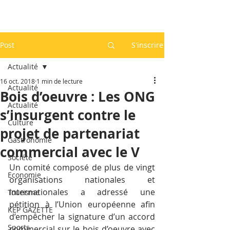
Post
S'inscrire
Actualité
16 oct. 2018
1 min de lecture
Actualité
Bois d’oeuvre : Les ONG
Actualité
s’insurgent contre le
Culture
projet de partenariat
Gastronomie
commercial avec le V
Société
Un comité composé de plus de vingt 
Economie
organisations nationales et 
internationales a adressé une 
Tourisme
pétition à l’Union européenne afin 
KEP GAZETTE
d’empêcher la signature d’un accord 
Sports
commercial sur le bois d’oeuvre avec 