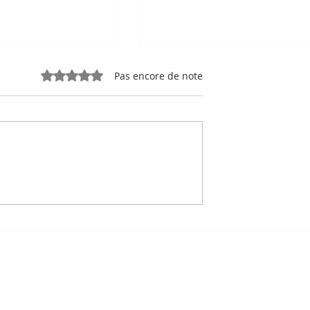
Noté 0 étoile sur 5.
Pas encore de note
ia Tourism
Diaspora : Chantria Tra
ocie à Art for
porte les voix khmères-
promouvoir Kep
krom sur les scènes et l
. Ocean Gallery
écrans canadiens