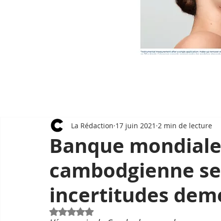
La Rédaction
17 juin 2021
2 min de lecture
Banque mondiale 
cambodgienne se 
incertitudes dem
Noté NaN étoiles sur 5.