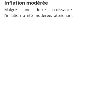
Inflation modérée
Malgré une forte croissance, 
l’inflation a été modérée, atteignant 
en moyenne 2,4% au premier 
semestre de 2018, contre 3,4% un an 
plus tôt en raison de la hausse 
modérée des prix des denrées 
alimentaires (2,6% cette année et à 
3% l’an prochain).
Prévisions
La prévision de croissance avancée 
par la BAD est légèrement supérieure 
à celle du gouvernement 
cambodgien. Le gouvernement a 
prédit que l’économie du pays devrait 
croître de 6,9% en 2018, portant le 
PIB du pays à environ 24,5 milliards 
de dollars américains.