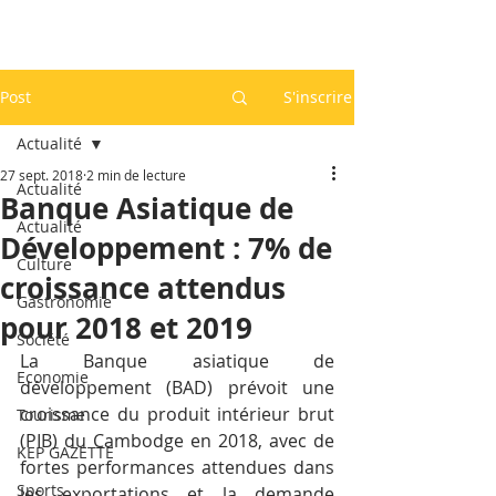
Post
S'inscrire
Actualité
27 sept. 2018
2 min de lecture
Actualité
Banque Asiatique de
Actualité
Développement : 7% de
Culture
croissance attendus
Gastronomie
pour 2018 et 2019
Société
La Banque asiatique de 
Economie
développement (BAD) prévoit une 
croissance du produit intérieur brut 
Tourisme
(PIB) du Cambodge en 2018, avec de 
KEP GAZETTE
fortes performances attendues dans 
Sports
les exportations et la demande 