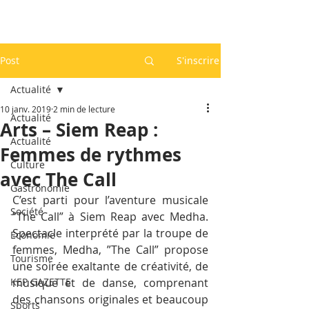
Post
S'inscrire
Actualité
10 janv. 2019
2 min de lecture
Actualité
Arts – Siem Reap :
Actualité
Femmes de rythmes
Culture
avec The Call
Gastronomie
C’est parti pour l’aventure musicale 
Société
”The Call” à Siem Reap avec Medha. 
Spectacle interprété par la troupe de 
Economie
femmes, Medha, ”The Call” propose 
Tourisme
une soirée exaltante de créativité, de 
KEP GAZETTE
musique et de danse, comprenant 
des chansons originales et beaucoup 
Sports