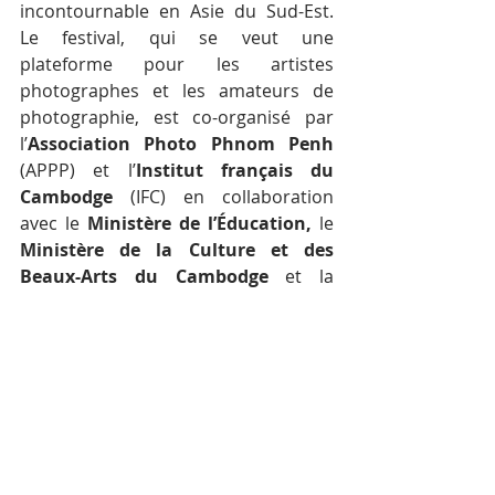
incontournable en Asie du Sud-Est. 
Le festival, qui se veut une 
plateforme pour les artistes 
photographes et les amateurs de 
photographie, est co-organisé par 
l’
Association Photo Phnom Penh 
(APPP) et l’
Institut français du 
Cambodge 
(IFC) en collaboration 
avec le
 Ministère de l’Éducation,
 le 
Ministère de la Culture et des 
Beaux-Arts du Cambodge
 et la 
Mairie de Phnom Penh
.
Cette nouvelle édition n’aurait pas été 
possible sans le soutien de 
M. Zhong 
Weixing
, collectionneur et 
photographe.   Le festival a pu être 
organisé cette année grâce au soutien de 
l’Institut français du Cambodge et de 
l’Institut français (Paris), ainsi que grâce 