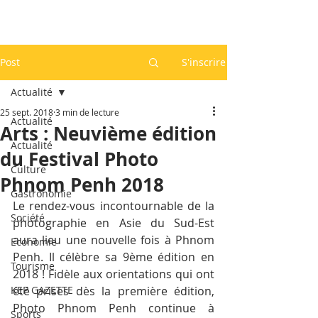
Post
S'inscrire
Actualité
25 sept. 2018
3 min de lecture
Actualité
Arts : Neuvième édition
Actualité
du Festival Photo
Culture
Phnom Penh 2018
Gastronomie
Le rendez-vous incontournable de la 
Société
photographie en Asie du Sud-Est 
aura lieu une nouvelle fois à Phnom 
Economie
Penh. Il célèbre sa 9ème édition en 
Tourisme
2018 ! Fidèle aux orientations qui ont 
KEP GAZETTE
été prises dès la première édition, 
Photo Phnom Penh continue à 
Sports