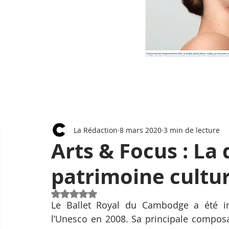
La Rédaction
8 mars 2020
3 min de lecture
Arts & Focus : La
patrimoine cultur
Noté NaN étoiles sur 5.
Le Ballet Royal du Cambodge a été ins
l’Unesco en 2008. Sa principale composa