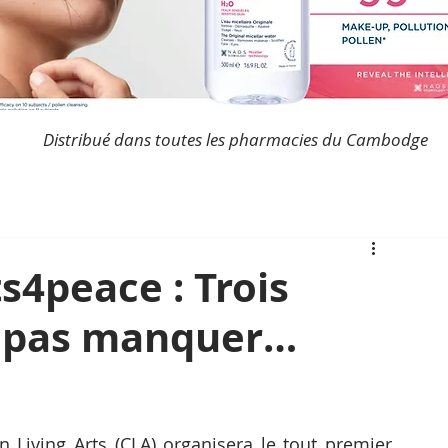
Distribué dans toutes les pharmacies du Cambodge
ts4peace : Trois
 pas manquer…
Du 14 au 24 novembre 2019, Cambodian Living Arts (CLA) organisera le tout premier 