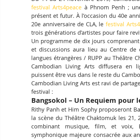
festival Arts4peace
 à Phnom Penh ; une 
présent et futur. À l’occasion du 40e an
20e anniversaire de CLA, le 
festival Arts
trois générations d’artistes pour faire rev
Un programme de dix jours comprenant mu
et discussions aura lieu au Centre de c
langues étrangères / RUPP au Théâtre Ch
Cambodian Living Arts diffusera en lig
puissent être vus dans le reste du Cambo
Cambodian Living Arts est ravi de partage
festival :
Bangsokol – Un Requiem pour 
Rithy Panh et Him Sophy proposeront Ba
la scène du Théâtre Chaktomuk les 21, 2
combinant musique, film, et voix, B
symphonique majeure consacrée aux ann