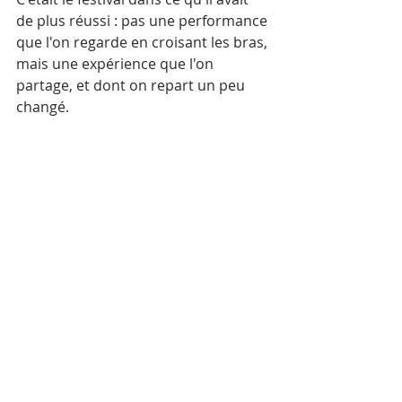
de plus réussi : pas une performance 
que l'on regarde en croisant les bras, 
mais une expérience que l'on 
partage, et dont on repart un peu 
changé.
La suite
Kay Lot a conclu la soirée avec une 
formule simple : 
« Nous aurions dû 
venir plus tôt. »
 Il avait raison. Mais 
mieux vaut tard que jamais — et cet 