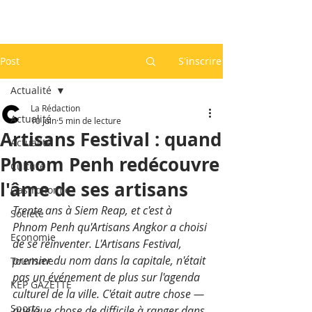
Post
S'inscrire
Actualité
La Rédaction
Actualité
10 juin
5 min de lecture
Artisans Festival : quand
Actualité
Phnom Penh redécouvre
Culture
l'âme de ses artisans
Gastronomie
Trente ans à Siem Reap, et c'est à 
Société
Phnom Penh qu'Artisans Angkor a choisi 
Economie
de se réinventer. L'Artisans Festival, 
premier du nom dans la capitale, n'était 
Tourisme
pas un événement de plus sur l'agenda 
KEP GAZETTE
culturel de la ville. C'était autre chose — 
Sports
quelque chose de difficile à ranger dans 