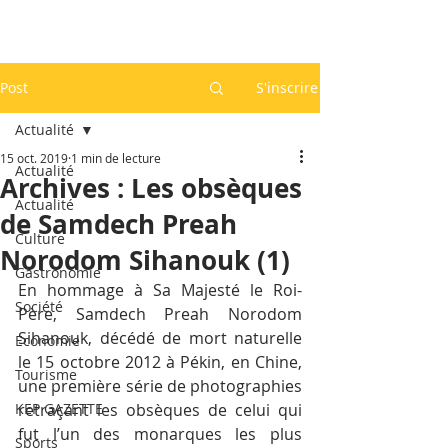
Post
S'inscrire
Actualité
15 oct. 2019
1 min de lecture
Actualité
Archives : Les obsèques
Actualité
de Samdech Preah
Culture
Norodom Sihanouk (1)
Gastronomie
En hommage à Sa Majesté le Roi-
Société
Père, Samdech Preah Norodom 
Sihanouk, décédé de mort naturelle 
Economie
le 15 octobre 2012 à Pékin, en Chine, 
Tourisme
une première série de photographies 
KEP GAZETTE
retraçant les obsèques de celui qui 
fut l’un des monarques les plus 
Sports