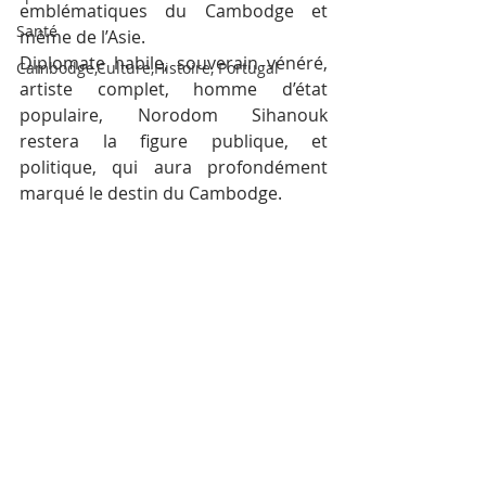
emblématiques du Cambodge et 
Santé
même de l’Asie.
Diplomate habile, souverain vénéré, 
Cambodge,Culture,Histoire, Portugal
artiste complet, homme d’état 
populaire, Norodom Sihanouk 
restera la figure publique, et 
politique, qui aura profondément 
marqué le destin du Cambodge.