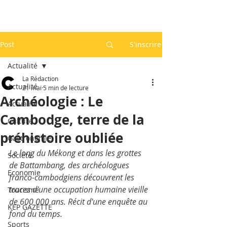
Post
S'inscrire
Actualité
La Rédaction
Actualité
21 mai
5 min de lecture
Archéologie : Le
Actualité
Cambodge, terre de la
Culture
préhistoire oubliée
Gastronomie
Le long du Mékong et dans les grottes 
Société
de Battambang, des archéologues 
Economie
franco-cambodgiens découvrent les 
traces d'une occupation humaine vieille 
Tourisme
de 600 000 ans. Récit d'une enquête au 
KEP GAZETTE
fond du temps.
Sports