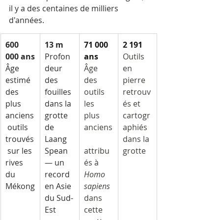
il y a des centaines de milliers 
d'années.
600 
13 m
71 000 
2 191
000 ans
Profon
ans
Outils 
Âge 
deur 
Âge 
en 
estimé 
des 
des 
pierre 
des 
fouilles 
outils 
retrouv
plus 
dans la 
les 
és et 
anciens
grotte 
plus 
cartogr
 outils 
de 
anciens
aphiés 
trouvés
Laang 
dans la 
 sur les 
Spean 
attribu
grotte
rives 
— un 
és à 
du 
record 
Homo 
Mékong
en Asie 
sapiens
du Sud-
dans 
Est
cette 