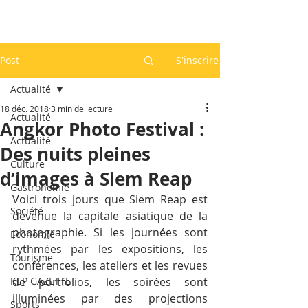
Post
S'inscrire
Actualité
18 déc. 2018
3 min de lecture
Actualité
Angkor Photo Festival :
Actualité
Des nuits pleines
Culture
d’images à Siem Reap
Gastronomie
Voici trois jours que Siem Reap est 
Société
devenue la capitale asiatique de la 
photographie. Si les journées sont 
Economie
rythmées par les expositions, les 
Tourisme
conférences, les ateliers et les revues 
KEP GAZETTE
de portfolios, les soirées sont 
illuminées par des projections 
Sports