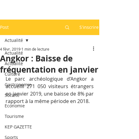
Post
S'inscrire
Actualité
4 févr. 2019
1 min de lecture
Actualité
Angkor : Baisse de
Actualité
fréquentation en janvier
Culture
Le parc archéologique d’Angkor a 
Gastronomie
accueilli 271 050 visiteurs étrangers 
en janvier 2019, une baisse de 8% par 
Société
rapport à la même période en 2018.
Economie
Tourisme
KEP GAZETTE
Sports