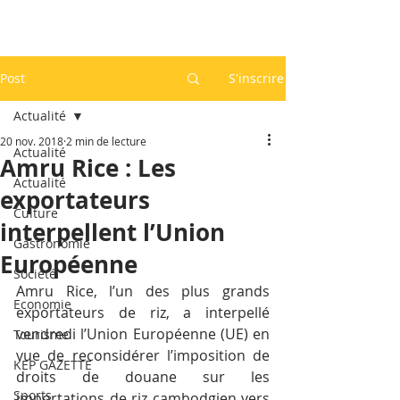
Post
S'inscrire
Actualité
20 nov. 2018
2 min de lecture
Actualité
Amru Rice : Les
Actualité
exportateurs
Culture
interpellent l’Union
Gastronomie
Européenne
Société
Amru Rice, l’un des plus grands 
Economie
exportateurs de riz, a interpellé 
vendredi l’Union Européenne (UE) en 
Tourisme
vue de reconsidérer l’imposition de 
KEP GAZETTE
droits de douane sur les 
Sports
importations de riz cambodgien vers 