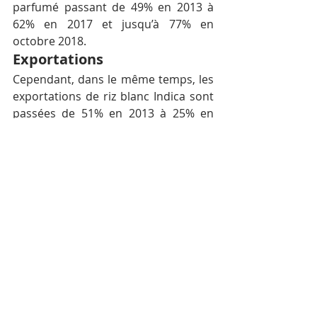
parfumé passant de 49% en 2013 à 
62% en 2017 et jusqu’à 77% en 
octobre 2018.
Exportations
Cependant, dans le même temps, les 
exportations de riz blanc Indica sont 
passées de 51% en 2013 à 25% en 
2017 et de 16% en octobre 2018, a-t-il 
déclaré. Il ajoute que les conclusions 
de l’UE ne font pas la distinction 
entre le riz conventionnel et 
biologique et le riz dans le cadre du 
SRP. Le riz biologique est produit 
dans le respect de normes strictes 
conformes à la certification de 
produit standard et à la certification 
commerce équitable.
Amru Rice a également appelé l’UE à 
clarifier davantage la clause de 