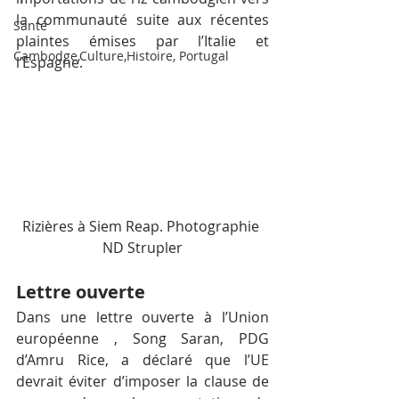
la communauté suite aux récentes 
Santé
plaintes émises par l’Italie et 
Cambodge,Culture,Histoire, Portugal
l’Espagne.
Rizières à Siem Reap. Photographie 
ND Strupler
Lettre ouverte
Dans une lettre ouverte à l’Union 
européenne , Song Saran, PDG 
d’Amru Rice, a déclaré que l’UE 
devrait éviter d’imposer la clause de 