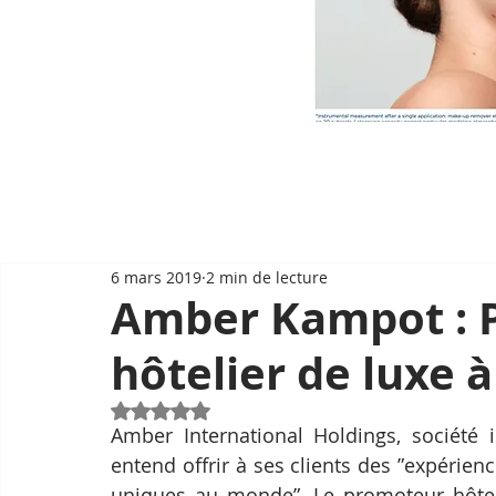
6 mars 2019
2 min de lecture
Amber Kampot : 
hôtelier de luxe
Noté NaN étoiles sur 5.
Amber International Holdings, société i
entend offrir à ses clients des ”expérien
uniques au monde”. Le promoteur hôtelie