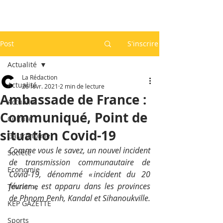
Post
S'inscrire
Actualité
La Rédaction
Actualité
26 févr. 2021
2 min de lecture
Ambassade de France :
Actualité
Communiqué, Point de
Culture
situation Covid-19
Gastronomie
Comme vous le savez, un nouvel incident 
Société
de transmission communautaire de 
Economie
Covid-19, dénommé « incident du 20 
février », est apparu dans les provinces 
Tourisme
de Phnom Penh, Kandal et Sihanoukville. 
KEP GAZETTE
Sports