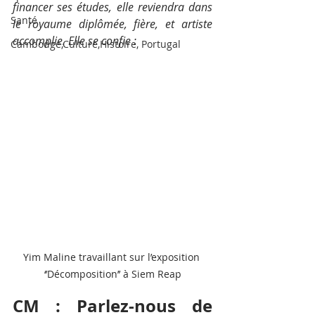
financer ses études, elle reviendra dans 
Santé
le royaume diplômée, fière, et artiste 
accomplie. Elle se confie :
Cambodge,Culture,Histoire, Portugal
Yim Maline travaillant sur l’exposition 
‘’Décomposition’’ à Siem Reap
CM : Parlez-nous de 