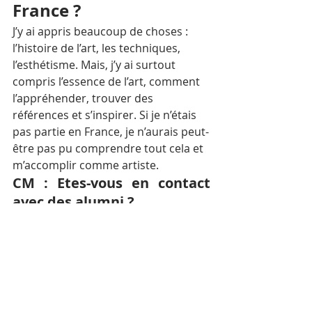
France ?
J’y ai appris beaucoup de choses : 
l’histoire de l’art, les techniques, 
l’esthétisme. Mais, j’y ai surtout 
compris l’essence de l’art, comment 
l’appréhender, trouver des 
références et s’inspirer. Si je n’étais 
pas partie en France, je n’aurais peut-
être pas pu comprendre tout cela et 
m’accomplir comme artiste.
CM : Etes-vous en contact 
avec des alumni ?
J’ai gardé le contact avec beaucoup 
d’alumni, notamment ceux de mon 
milieu professionnel. Je les vois de 
temps en temps, mais j’aimerais 
pouvoir avoir plus de contacts avec 
des artistes francophones. Après 