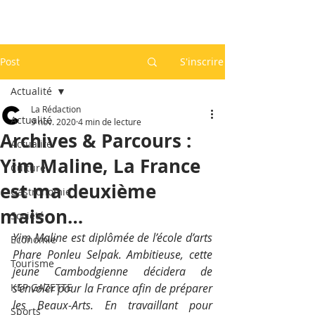
Post
S'inscrire
Actualité
La Rédaction
Actualité
9 nov. 2020
4 min de lecture
Archives & Parcours :
Actualité
Yim Maline, La France
Culture
est ma deuxième
Gastronomie
maison…
Société
Yim Maline est diplômée de l’école d’arts 
Economie
Phare Ponleu Selpak. Ambitieuse, cette 
Tourisme
jeune Cambodgienne décidera de 
KEP GAZETTE
s’envoler pour la France afin de préparer 
les Beaux-Arts. En travaillant pour 
Sports