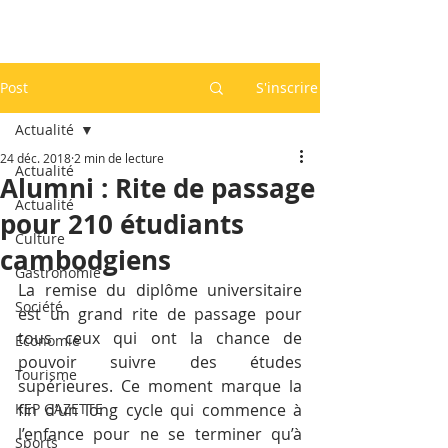
Post
S'inscrire
Actualité
24 déc. 2018
2 min de lecture
Actualité
Alumni : Rite de passage
Actualité
pour 210 étudiants
Culture
cambodgiens
Gastronomie
La remise du diplôme universitaire 
Société
est un grand rite de passage pour 
tous ceux qui ont la chance de 
Economie
pouvoir suivre des études 
Tourisme
supérieures. Ce moment marque la 
KEP GAZETTE
fin d’un long cycle qui commence à 
l’enfance pour ne se terminer qu’à 
Sports