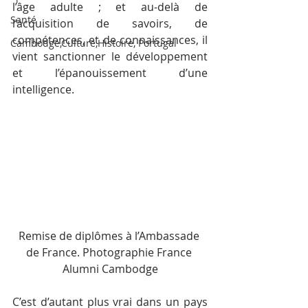
l’âge adulte ; et au-delà de 
Santé
l’acquisition de savoirs, de 
compétences, et de connaissances, il 
Cambodge,Culture,Histoire, Portugal
vient sanctionner le développement 
et l’épanouissement d’une 
intelligence.
Remise de diplômes à l’Ambassade 
de France. Photographie France 
Alumni Cambodge
C’est d’autant plus vrai dans un pays 