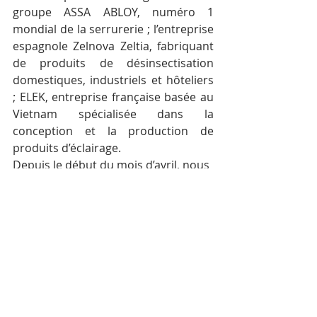
groupe ASSA ABLOY, numéro 1 
mondial de la serrurerie ; l’entreprise 
espagnole Zelnova Zeltia, fabriquant 
de produits de désinsectisation 
domestiques, industriels et hôteliers 
; ELEK, entreprise française basée au 
Vietnam spécialisée dans la 
conception et la production de 
produits d’éclairage.
Depuis le début du mois d’avril, nous 
avons ouvert notre premier magasin 
de vente et d’exposition de nos 
produits à Siem Reap : A1 HOME.
Q : Qu’aimez-vous dans 
votre métier ?
C’est un travail intéressant car nous 
représentons plusieurs marques de 
différentes industries, donc je dirai 