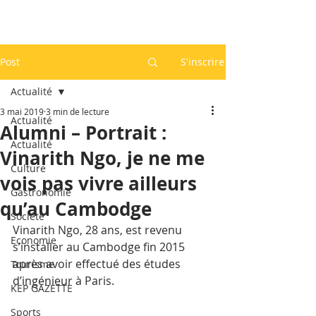
Post
S'inscrire
Actualité
3 mai 2019
3 min de lecture
Actualité
Alumni – Portrait :
Actualité
Vinarith Ngo, je ne me
Culture
vois pas vivre ailleurs
Gastronomie
qu’au Cambodge
Société
Vinarith Ngo, 28 ans, est revenu 
Economie
s’installer au Cambodge fin 2015 
après avoir effectué des études 
Tourisme
d’ingénieur à Paris.
KEP GAZETTE
Sports