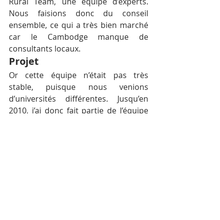
Rural Team, une équipe d’experts. 
Nous faisions donc du conseil 
ensemble, ce qui a très bien marché 
car le Cambodge manque de 
consultants locaux.
Projet
Or cette équipe n’était pas très 
stable, puisque nous venions 
d’universités différentes. Jusqu’en 
2010, j’ai donc fait partie de l’équipe 
tout en réalisant ma thèse. C’est à ce 
moment que j’ai découvert le 
dispositif de Jeunes Équipes 
Associées à l’IRD. L’objectif est de 
permettre à un groupe de 
chercheurs de se constituer en 
équipe pour réaliser un projet de 
recherche en collaboration avec une 
unité de l’IRD. Avec certains autres 