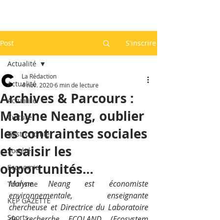
Post
S'inscrire
Actualité
La Rédaction
Actualité
4 nov. 2020
6 min de lecture
Archives & Parcours :
Actualité
Malyne Neang, oublier
Culture
les contraintes sociales
Gastronomie
et saisir les
Société
opportunités…
Economie
Malyne Neang est économiste 
Tourisme
environnementale, enseignante 
KEP GAZETTE
chercheuse et Directrice du Laboratoire 
Sports
de recherche ECOLAND (Ecosystem 