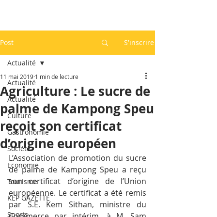
Post
S'inscrire
Actualité
11 mai 2019
1 min de lecture
Actualité
Agriculture : Le sucre de
Actualité
palme de Kampong Speu
Culture
reçoit son certificat
Gastronomie
d’origine européen
Société
L’Association de promotion du sucre 
Economie
de palme de Kampong Speu a reçu 
son certificat d’origine de l’Union 
Tourisme
européenne. Le certificat a été remis 
KEP GAZETTE
par S.E. Kem Sithan, ministre du 
Sports
Commerce par intérim, à M. Sam 