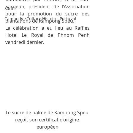
Saroeun, président de l’Association 
Santé
pour la promotion du sucre des 
Cambodge,Culture,Histoire, Portugal
plantations de Kampong Speu.
La célébration a eu lieu au Raffles 
Hotel Le Royal de Phnom Penh 
vendredi dernier.
Le sucre de palme de Kampong Speu 
reçoit son certificat d’origine 
européen