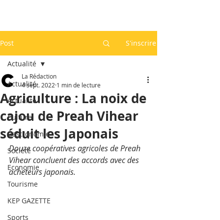
Post
S'inscrire
Actualité
La Rédaction
Actualité
4 sept. 2022
1 min de lecture
Agriculture : La noix de
Actualité
cajou de Preah Vihear
Culture
séduit les Japonais
Gastronomie
Douze coopératives agricoles de Preah 
Société
Vihear concluent des accords avec des 
Economie
acheteurs japonais.
Tourisme
KEP GAZETTE
Sports