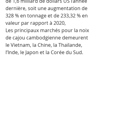
de 1,6 milliard de dollars US l’année 
dernière, soit une augmentation de 
328 % en tonnage et de 233,32 % en 
valeur par rapport à 2020, 
Les principaux marchés pour la noix 
de cajou cambodgienne demeurent 
le Vietnam, la Chine, la Thaïlande, 
l’Inde, le Japon et la Corée du Sud.
AKP
Mots-clés :
Cambodge
Actualité
Économie
Angkor
Posts récents
Voir tout