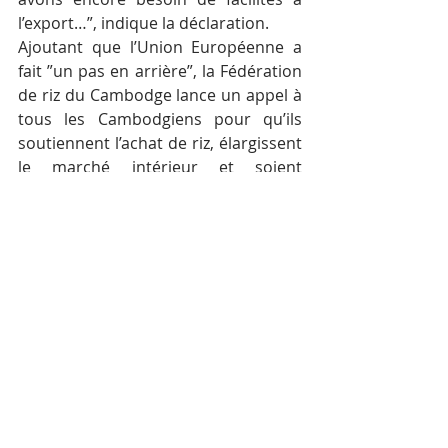
l’export…”, indique la déclaration.
Ajoutant que l’Union Européenne a 
fait ”un pas en arrière”, la Fédération 
de riz du Cambodge lance un appel à 
tous les Cambodgiens pour qu’ils 
soutiennent l’achat de riz, élargissent 
le marché intérieur et soient 
solidaires des  agriculteurs, ainsi que 
du secteur du riz dans son ensemble.
Posts récents
Voir tout