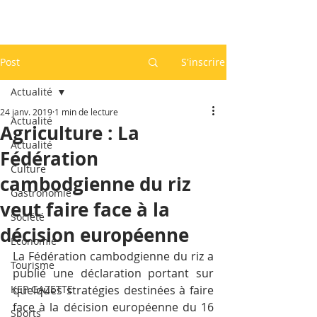
Post
S'inscrire
Actualité
24 janv. 2019
1 min de lecture
Actualité
Agriculture : La
Actualité
Fédération
Culture
cambodgienne du riz
Gastronomie
veut faire face à la
Société
décision européenne
Economie
La Fédération cambodgienne du riz a 
Tourisme
publié une déclaration portant sur 
KEP GAZETTE
quelques stratégies destinées à faire 
face à la décision européenne du 16 
Sports