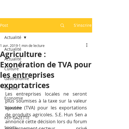
Post
S'inscrire
Actualité
1 avr. 2019
1 min de lecture
Actualité
Agriculture :
Actualité
Exonération de TVA pour
Culture
les entreprises
Gastronomie
exportatrices
Société
Les entreprises locales ne seront 
Economie
plus soumises à la taxe sur la valeur 
ajoutée (TVA) pour les exportations 
Tourisme
de produits agricoles. S.E. Hun Sen a 
KEP GAZETTE
annoncé cette décision lors du forum 
Sports
gouvernement-secteur privé 