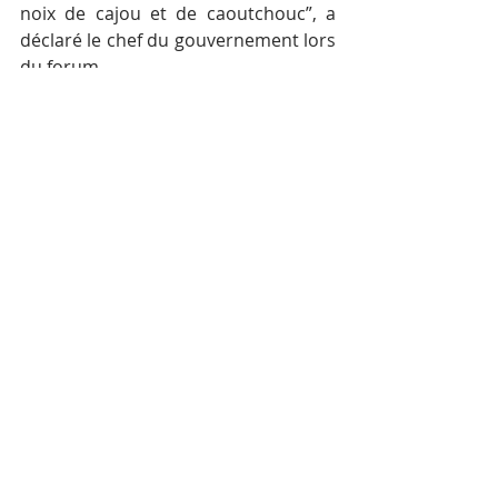
noix de cajou et de caoutchouc”, a 
déclaré le chef du gouvernement lors 
du forum.
Posts récents
Voir tout