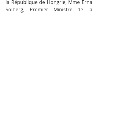
la République de Hongrie, Mme Erna 
Solberg, Premier Ministre de la 
Norvège, M. Andrej Babiš, Premier 
ministre de la République tchèque, 
ainsi que d’autres chefs de 
délégation.
M.Hun Sen rencontrera également 
des membres de la communauté 
cambodgienne et des étudiants 
vivant et étudiant en Belgique.
Posts récents
Voir tout