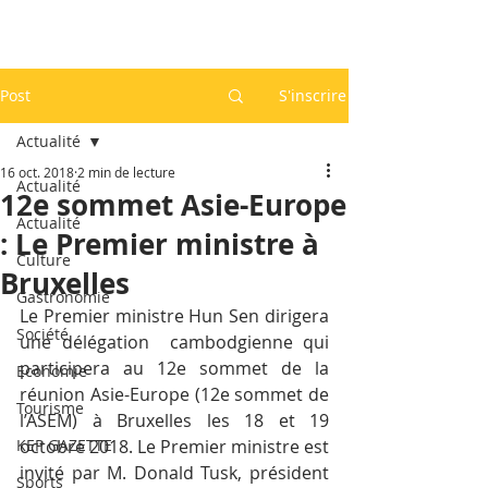
Post
S'inscrire
Actualité
16 oct. 2018
2 min de lecture
Actualité
12e sommet Asie-Europe
Actualité
: Le Premier ministre à
Culture
Bruxelles
Gastronomie
Le Premier ministre Hun Sen dirigera 
Société
une délégation  cambodgienne qui 
participera au 12e sommet de la 
Economie
réunion Asie-Europe (12e sommet de 
Tourisme
l’ASEM) à Bruxelles les 18 et 19 
KEP GAZETTE
octobre 2018. Le Premier ministre est 
invité par M. Donald Tusk, président 
Sports