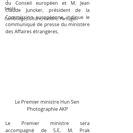
du Conseil européen et M. Jean 
Santé
Claude Juncker, président de la 
Commission européenne, indique le 
Cambodge,Culture,Histoire, Portugal
communiqué de presse du ministère 
des Affaires étrangères.
Le Premier ministre Hun Sen 
Photographie AKP
Le Premier ministre sera 
accompagné de S.E. M. Prak 