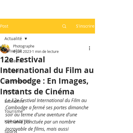
Post
S'inscrire
Actualité
Photographe
Actualité
6 juin 2023
1 min de lecture
12e Festival
Actualité
International du Film au
Culture
Cambodge : En Images,
Gastronomie
Instants de Cinéma
Société
Le 12e Festival International du Film au 
Economie
Cambodge a fermé ses portes dimanche 
Tourisme
soir au terme d’une aventure d’une 
KEP GAZETTE
semaine ponctuée par un nombre 
incroyable de films, mais aussi 
Sports