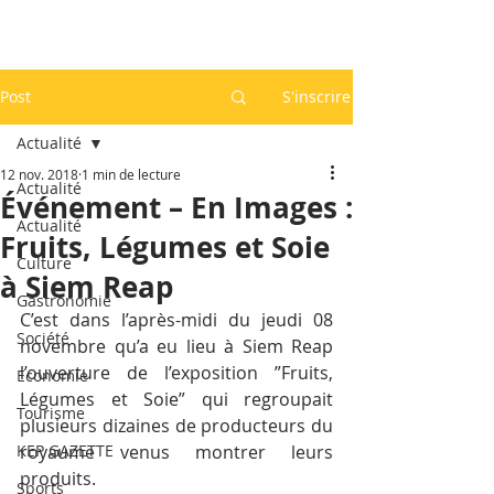
Post
S'inscrire
Actualité
12 nov. 2018
1 min de lecture
Actualité
Événement – En Images :
Actualité
Fruits, Légumes et Soie
Culture
à Siem Reap
Gastronomie
C’est dans l’après-midi du jeudi 08 
Société
novembre qu’a eu lieu à Siem Reap 
l’ouverture de l’exposition ”Fruits, 
Economie
Légumes et Soie” qui regroupait 
Tourisme
plusieurs dizaines de producteurs du 
KEP GAZETTE
royaume venus montrer leurs 
produits.
Sports