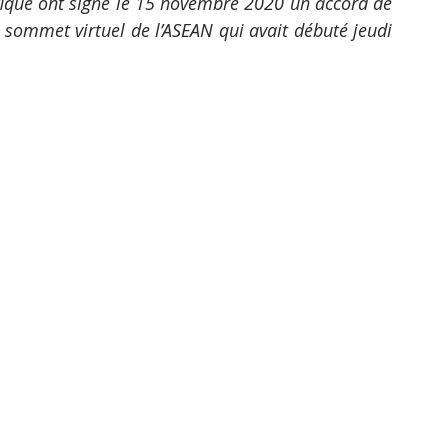
fique ont signé le 15 novembre 2020 un accord de 
n sommet virtuel de l’ASEAN qui avait débuté jeudi 