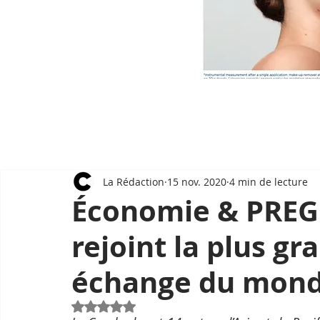
La Rédaction
15 nov. 2020
4 min de lecture
Économie & PREG
rejoint la plus gr
échange du mon
Noté NaN étoiles sur 5.