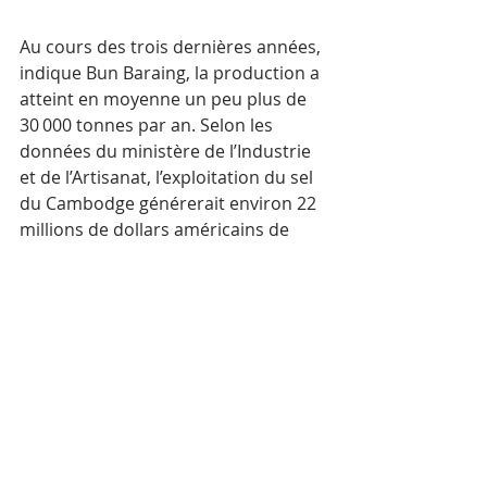
Au cours des trois dernières années, 
indique Bun Baraing, la production a 
atteint en moyenne un peu plus de 
30 000 tonnes par an. Selon les 
données du ministère de l’Industrie 
et de l’Artisanat, l’exploitation du sel 
du Cambodge générerait environ 22 
millions de dollars américains de 
revenus annuels. 
Au total, 185 groupes de producteurs 
de sel sont recensés à Kep et 
Kampot. Les salines sont situées le 
long de la ligne côtière de Kep. Elles 
vont du village de Thmey, de la 
commune de Boeung Touk, au village 
de Loke, de la commune de Ruessy 
Sroke (district de Kampong Trarch), 