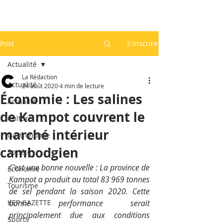
Post
S'inscrire
Actualité
La Rédaction
Actualité
24 août 2020
4 min de lecture
Économie : Les salines
Actualité
de Kampot couvrent le
Culture
marché intérieur
Gastronomie
cambodgien
Société
C'est une bonne nouvelle : La province de 
Economie
Kampot a produit au total 83 969 tonnes 
Tourisme
de sel pendant la saison 2020. Cette 
KEP GAZETTE
bonne performance serait 
principalement due aux conditions 
Sports