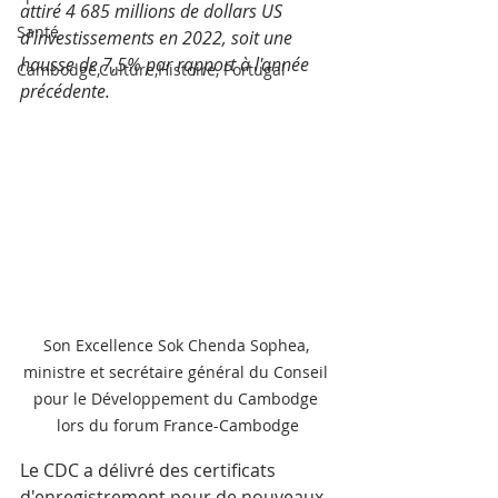
attiré 4 685 millions de dollars US 
Santé
d'investissements en 2022, soit une 
hausse de 7,5% par rapport à l'année 
Cambodge,Culture,Histoire, Portugal
précédente.
Son Excellence Sok Chenda Sophea, 
ministre et secrétaire général du Conseil 
pour le Développement du Cambodge 
lors du forum France-Cambodge
Le CDC a délivré des certificats 
d'enregistrement pour de nouveaux 