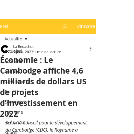
Post
S'inscrire
Actualité
La Rédaction
Actualité
9 janv. 2023
1 min de lecture
Économie : Le
Actualité
Cambodge affiche 4,6
Culture
milliards de dollars US
Gastronomie
de projets
Société
d'investissement en
Economie
2022
Tourisme
KEP GAZETTE
Selon le Conseil pour le développement 
du Cambodge (CDC), le Royaume a 
Sports