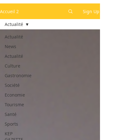
Accueil 2
Sign Up
Actualité
Actualité
News
Actualité
Culture
Gastronomie
Société
Economie
Tourisme
Santé
Sports
KEP
GAZETTE