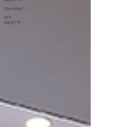
tourisme-1
KEP
GAZETTE