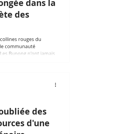
ongée dans la
ète des
 collines rouges du
ande communauté
Les Bunong n'ont jamais
à vendre aux touristes —
 survie, transmise à voix
 scientifique commence
ubliée des
ources d'une