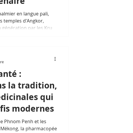
énaire
 palmier en langue pali,
es temples d'Angkor,
 génération par les Kru
onnelle khmère est l'une
ales de l'Asie du Sud-Est.
ure
nté :
 la tradition,
dicinales qui
éfis modernes
e Phnom Penh et les
 du Mékong, la pharmacopée