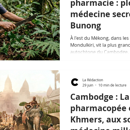
pharmacie : pl
médecine secr
Bunong
À l'est du Mékong, dans les
Mondulkiri, vit la plus gr
autochtone du Cambodge. 
eu de médecine « de spa » 
ils ont une pharmacopée de
basse, et que la recherche
seulement à effleurer.
La Rédaction
29 juin
10 min de lecture
Cambodge : La
pharmacopée o
Khmers, aux s