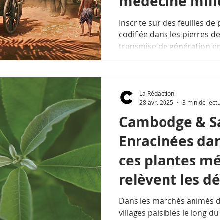
médecine mill
Inscrite sur des feuilles de
codifiée dans les pierres d
transmise de génération en
Khmer, la médecine traditi
des grandes sagesses médic
La Rédaction
28 avr. 2025
3 min de lect
Cambodge & Sa
Enracinées dans
ces plantes mé
relèvent les d
Dans les marchés animés d
villages paisibles le long