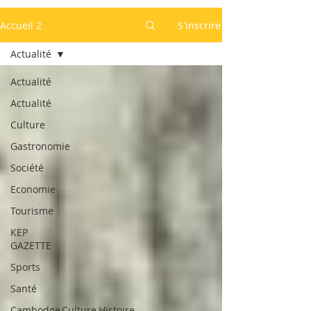
Accueil 2
S'inscrire
Actualité
Actualité
Actualité
Culture
Gastronomie
Société
Economie
Tourisme
KEP
GAZETTE
Sports
Santé
Cambodge,Culture,Histoire,