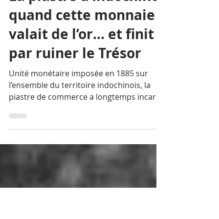
Christophe Gargiulo
24 mars
5 min de lecture
La piastre d’Indochine,
quand cette monnaie
valait de l’or… et finit
par ruiner le Trésor
Unité monétaire imposée en 1885 sur
l’ensemble du territoire indochinois, la
piastre de commerce a longtemps incarné
la puissance financière de la France en
Extrême-Orient. Mais derrière cette
façade se cache une histoire de scandales,
de trafics et d’un décrochage monétaire
qui précipitera la fin de la présence